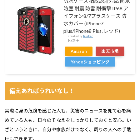
防水ケース 指紋認証対応 防水
防塵 耐震 防雪 耐衝撃 IP68 ア
イフォン8/7プラスケース 防
水カバー (iPhone7
plus/iPhone8 Plus, レッド)
created by
Rinker
PZX-F
Amazon
楽天市場
Yahooショッピング
備えあればうれいなし！
実際に身の危険を感じた人も、災害のニュースを見て心を痛
めている人も、日々のそなえをしっかりしておくと安心。い
ざというときに、自分や家族だけでなく、周りの人への手助
けもできます。