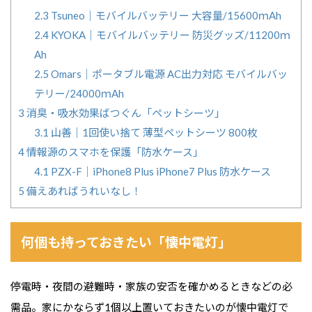
2.3
Tsuneo｜モバイルバッテリー 大容量/15600ｍAh
2.4
KYOKA｜モバイルバッテリー 防災グッズ/11200ｍ
Ah
2.5
Omars｜ポータブル電源 AC出力対応 モバイルバッ
テリー/24000ｍAh
3
消臭・吸水効果ばつぐん「ペットシーツ」
3.1
山善｜1回使い捨て 薄型ペットシーツ 800枚
4
情報源のスマホを保護「防水ケース」
4.1
PZX-F｜iPhone8 Plus iPhone7 Plus 防水ケース
5
備えあればうれいなし！
何個も持っておきたい「懐中電灯」
停電時・夜間の避難時・家族の安否を確かめるときなどの必
需品。家にかならず1個以上置いておきたいのが懐中電灯で