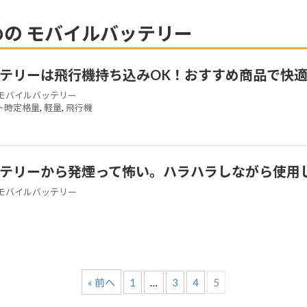
すすめの モバイルバッテリー
テリーは飛行機持ち込みOK！おすすめ商品で快
モバイルバッテリー
ト時定格量
,
軽量
,
飛行機
テリーから発煙って怖い。ハラハラしながら使用
モバイルバッテリー
« 前へ
1
…
3
4
5